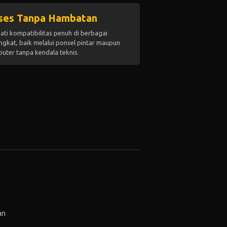
ses Tanpa Hambatan
ati kompatibilitas penuh di berbagai
ngkat, baik melalui ponsel pintar maupun
uter tanpa kendala teknis.
ts
Laplandia Train
lisk
Wild West Girls
an