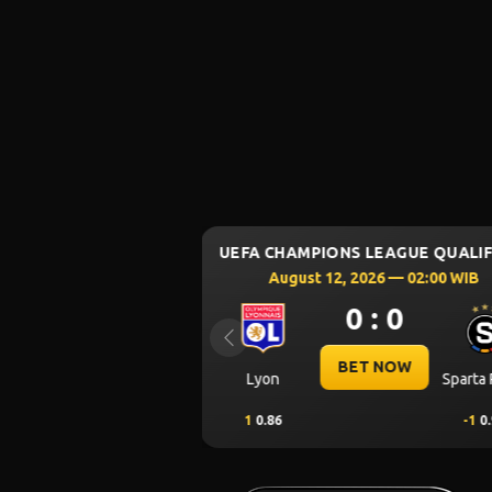
Wild West
Sobe
UEFA CHAMPIONS LEAGUE QUALIF
August 11, 2026 — 22:59 WIB
0 : 0
Previous
BET NOW
Union 
Bodo Glimt
Gill
0.75
0.82
-0.75
Crazy Gold
M