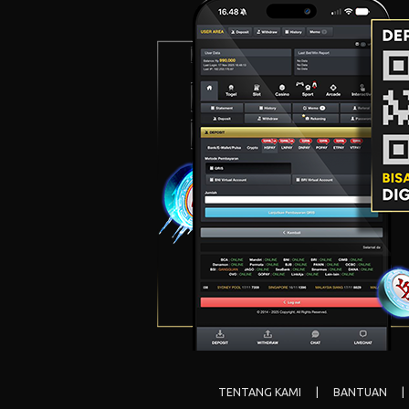
King of Arena
M
Jump For Richness
TENTANG KAMI
|
BANTUAN
|