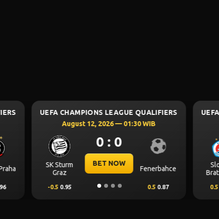
k's Treasure
Golden Temple
Super Ri
IERS
E-FOOTBALL F24 ELITE CLUB FRIENDLY
E-FO
August 8, 2026 — 12:30 WIB
1 : 1
BET NOW
Saint-
e-Paris Saint
e-Lille
e-RB 
oise
Germain
1.00
0.75
0.66
-0.75
-0.90
0.0
oney Tree
Fruit Ripe
Magic Aca