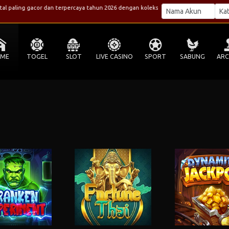
acor dan terpercaya tahun 2026 dengan koleksi permainan lengkap, akses cepat, pe
ME
TOGEL
SLOT
LIVE CASINO
SPORT
SABUNG
ARC