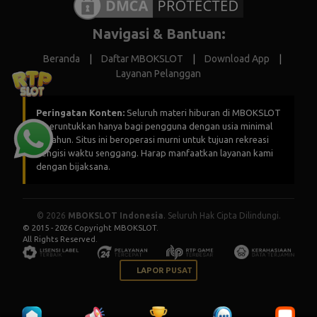
Navigasi & Bantuan:
Beranda
|
Daftar MBOKSLOT
|
Download App
|
Layanan Pelanggan
Peringatan Konten:
Seluruh materi hiburan di MBOKSLOT
diperuntukkan hanya bagi pengguna dengan usia minimal
18 tahun. Situs ini beroperasi murni untuk tujuan rekreasi
pengisi waktu senggang. Harap manfaatkan layanan kami
dengan bijaksana.
© 2026
MBOKSLOT Indonesia
. Seluruh Hak Cipta Dilindungi.
© 2015 - 2026 Copyright MBOKSLOT.
All Rights Reserved.
LAPOR PUSAT