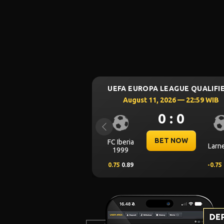
UEFA CHAMPIONS LEAGUE QUALIF
August 12, 2026 — 00:00 WIB
0 : 0
Previous
BET NOW
Kauno
Din
Zalgiris
Zag
-1.25
1.00
1.25