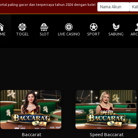
 gacor dan terpercaya tahun 2026 dengan koleksi permainan lengkap, akses cepat, 
ME
TOGEL
SLOT
LIVE CASINO
SPORT
SABUNG
ARC
Baccarat
Speed Baccarat