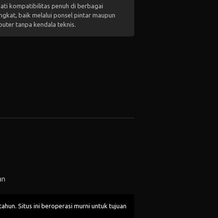
ati kompatibilitas penuh di berbagai
ngkat, baik melalui ponsel pintar maupun
uter tanpa kendala teknis.
an
un. Situs ini beroperasi murni untuk tujuan