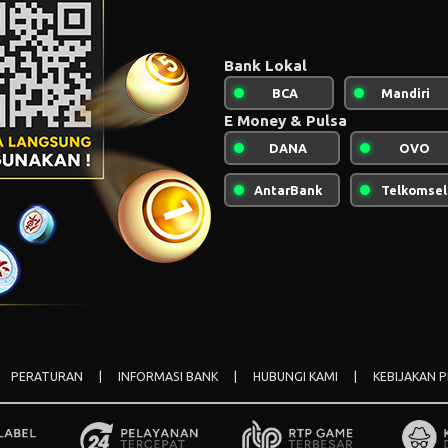
Bank Lokal
BCA
Mandiri
E Money & Pulsa
DANA
OVO
AntarBank
Telkomsel
PERATURAN
|
INFORMASI BANK
|
HUBUNGI KAMI
|
KEBIJAKAN P