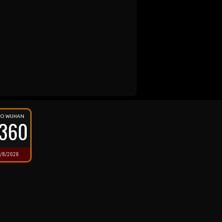
TO WUHAN
360
/8/2026