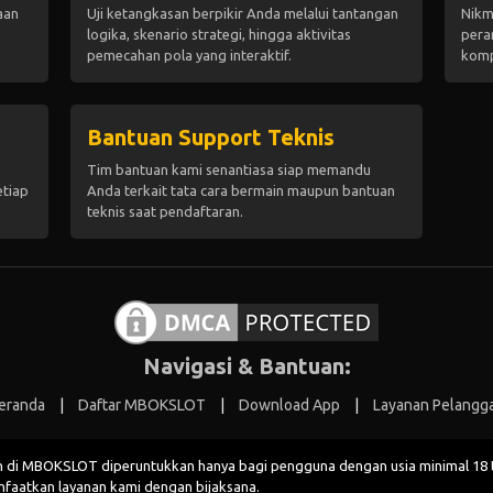
aan
Uji ketangkasan berpikir Anda melalui tantangan
Nikm
logika, skenario strategi, hingga aktivitas
pera
pemecahan pola yang interaktif.
komp
Bantuan Support Teknis
Tim bantuan kami senantiasa siap memandu
etiap
Anda terkait tata cara bermain maupun bantuan
teknis saat pendaftaran.
Navigasi & Bantuan:
eranda
|
Daftar MBOKSLOT
|
Download App
|
Layanan Pelangg
n di MBOKSLOT diperuntukkan hanya bagi pengguna dengan usia minimal 18 tah
nfaatkan layanan kami dengan bijaksana.