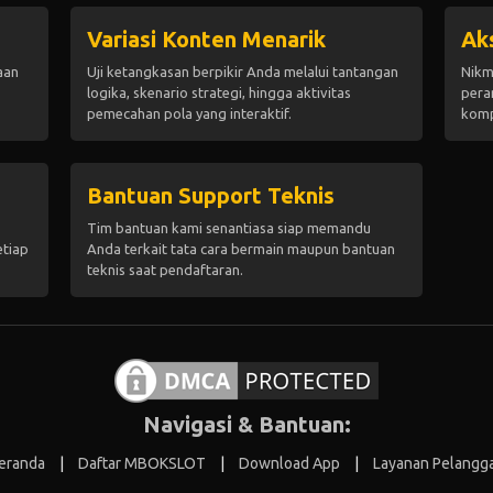
Variasi Konten Menarik
Ak
aan
Uji ketangkasan berpikir Anda melalui tantangan
Nikm
logika, skenario strategi, hingga aktivitas
pera
pemecahan pola yang interaktif.
komp
Bantuan Support Teknis
Tim bantuan kami senantiasa siap memandu
etiap
Anda terkait tata cara bermain maupun bantuan
teknis saat pendaftaran.
Navigasi & Bantuan:
eranda
|
Daftar MBOKSLOT
|
Download App
|
Layanan Pelangg