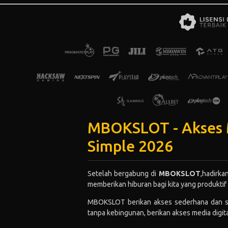
Grimoire
Th
MBOKSLOT - Akses M
Simple 2026
Setelah bergabung di
MBOKSLOT
,hadirka
memberikan hiburan bagi kita yang produkti
MBOKSLOT berikan akses sederhana dan si
tanpa kebingunan, berikan akses media digita