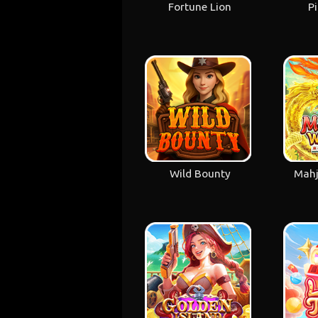
Fortune Lion
P
Wild Bounty
Mahj