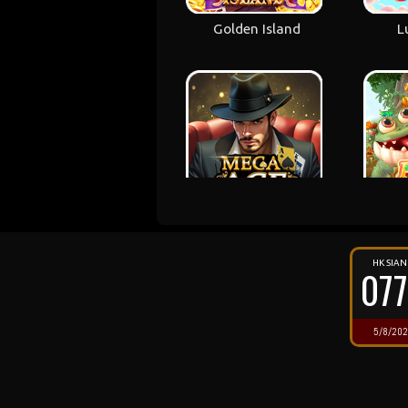
Golden Island
L
Mega Ace
P
HK SIA
07
5/8/20