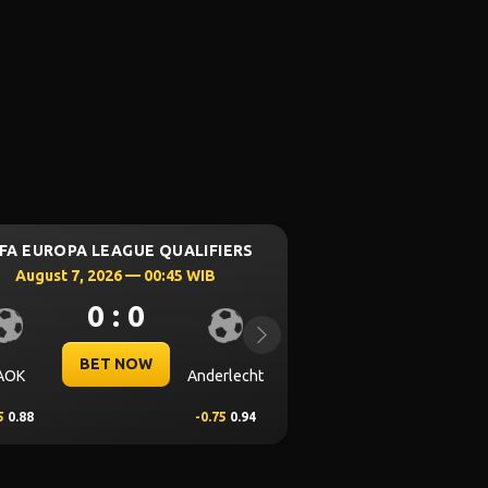
ypt
Give Me Fire
urns
Golden Rhino
FA EUROPA LEAGUE QUALIFIERS
August 7, 2026 — 00:45 WIB
0 : 0
Next
BET NOW
AOK
Anderlecht
5
0.88
-0.75
0.94
rses
God of Fortune