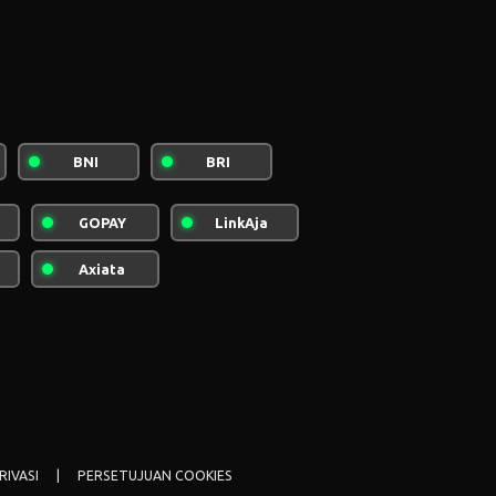
BNI
BRI
d Miner
Golden Legend
GOPAY
LinkAja
Axiata
Kung Fu Leopard
RIVASI
|
PERSETUJUAN COOKIES