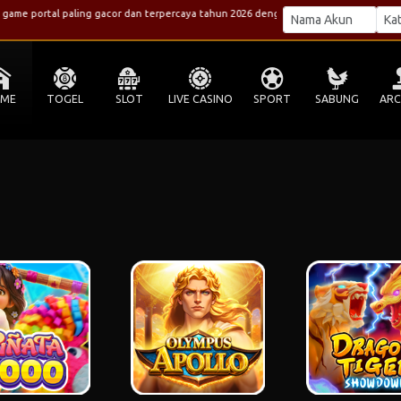
l paling gacor dan terpercaya tahun 2026 dengan koleksi permainan lengkap, akses
ME
TOGEL
SLOT
LIVE CASINO
SPORT
SABUNG
ARC