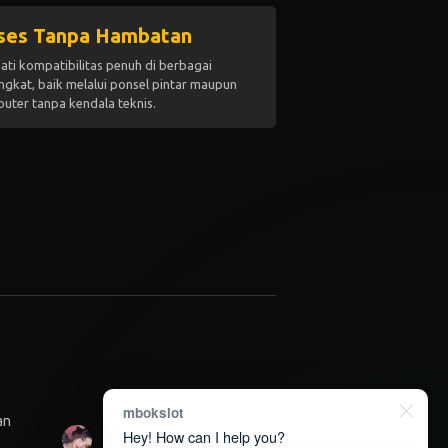
ses Tanpa Hambatan
ati kompatibilitas penuh di berbagai
ngkat, baik melalui ponsel pintar maupun
uter tanpa kendala teknis.
mbokslot
an
Hey! How can I help you?