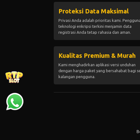
Proteksi Data Maksimal
Privasi Anda adalah prioritas kami. Penggun
teknologi enkripsi terkini menjamin data
registrasi Anda tetap rahasia dan aman.
Kualitas Premium & Murah
Kami menghadirkan aplikasi versi unduhan
dengan harga paket yang bersahabat bagi s
kalangan pengguna.
B