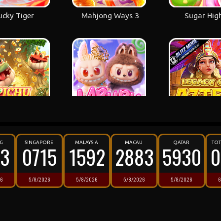
ucky Tiger
Mahjong Ways 3
Sugar Hig
ichu Pichu
Labuby
Legacy Of A
NG
SINGAPORE
MALAYSIA
MACAU
QATAR
TO
73
0715
1592
2883
5930
0
26
5/8/2026
5/8/2026
5/8/2026
5/8/2026
6