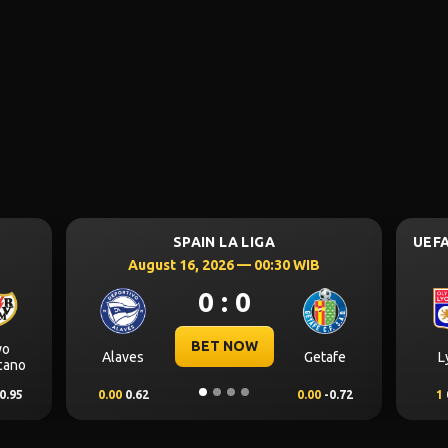
FIERS
UEFA CHAMPIONS LEAGUE QUALIFIERS
UEF
August 12, 2026 — 01:15 WIB
0 : 0
BET NOW
Slovan
bahce
Mjallby
Bodo
Bratislava
0.87
0.5
0.83
-0.5
0.99
0.