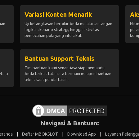
Variasi Konten Menarik
Ak
aan
Uji ketangkasan berpikir Anda melalui tantangan
Nikm
logika, skenario strategi, hingga aktivitas
pera
pemecahan pola yang interaktif.
komp
Bantuan Support Teknis
Tim bantuan kami senantiasa siap memandu
etiap
Anda terkait tata cara bermain maupun bantuan
teknis saat pendaftaran.
Navigasi & Bantuan:
eranda
|
Daftar MBOKSLOT
|
Download App
|
Layanan Pelangg