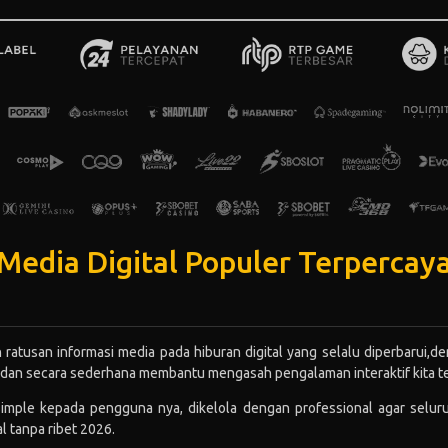
edia Digital Populer Terpercay
n ratusan informasi media pada hiburan digital yang selalu diperbarui,
f dan secara sederhana membantu mengasah pengalaman interaktif kita t
mple kepada pengguna nya, dikelola dengan professional agar selur
l tanpa ribet 2026.