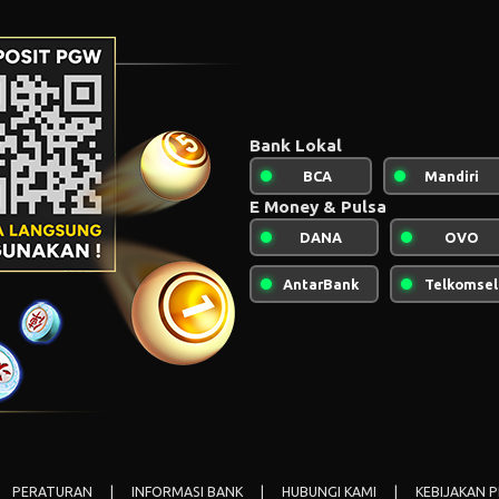
Bank Lokal
BCA
Mandiri
E Money & Pulsa
DANA
OVO
AntarBank
Telkomsel
PERATURAN
|
INFORMASI BANK
|
HUBUNGI KAMI
|
KEBIJAKAN P