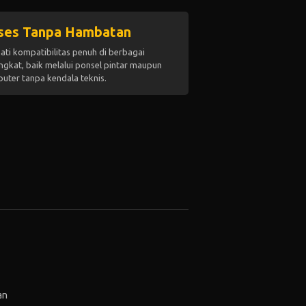
ses Tanpa Hambatan
ati kompatibilitas penuh di berbagai
ngkat, baik melalui ponsel pintar maupun
uter tanpa kendala teknis.
an