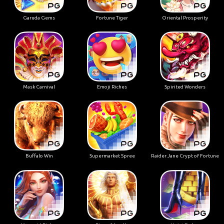
Garuda Gems
Fortune Tiger
Oriental Prosperity
Mask Carnival
Emoji Riches
Spirited Wonders
Buffalo Win
Supermarket Spree
Raider Jane Crypt of Fortune