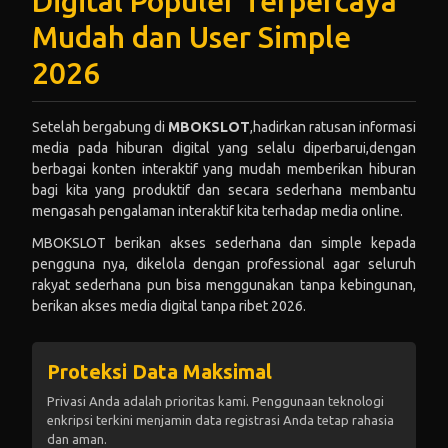
Digital Populer Terpercaya
Mudah dan User Simple
2026
Setelah bergabung di
MBOKSLOT
,hadirkan ratusan informasi
media pada hiburan digital yang selalu diperbarui,dengan
berbagai konten interaktif yang mudah memberikan hiburan
bagi kita yang produktif dan secara sederhana membantu
mengasah pengalaman interaktif kita terhadap media online.
MBOKSLOT berikan akses sederhana dan simple kepada
pengguna nya, dikelola dengan professional agar seluruh
rakyat sederhana pun bisa menggunakan tanpa kebingunan,
berikan akses media digital tanpa ribet 2026.
Proteksi Data Maksimal
Privasi Anda adalah prioritas kami. Penggunaan teknologi
enkripsi terkini menjamin data registrasi Anda tetap rahasia
dan aman.