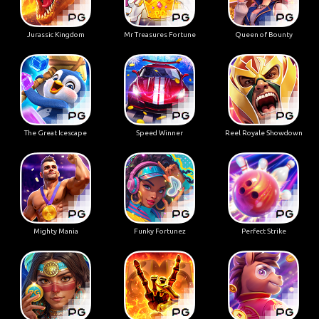
Jurassic Kingdom
Mr Treasures Fortune
Queen of Bounty
The Great Icescape
Speed Winner
Reel Royale Showdown
Mighty Mania
Funky Fortunez
Perfect Strike