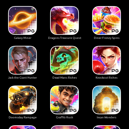
Galaxy Miner
Dragons Treasure Quest
Diner Frenzy Spins
Jack the Giant Hunter
Dead Mans Riches
Knockout Riches
Doomsday Rampage
Graffiti Rush
Incan Wonders