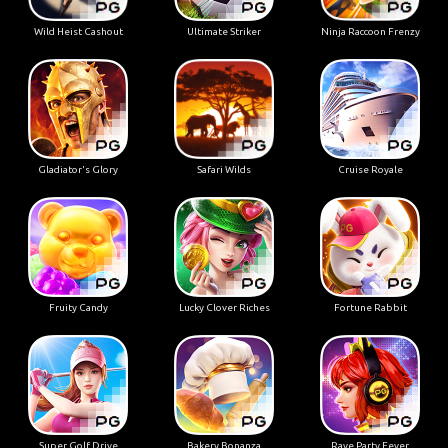
Wild Heist Cashout
Ultimate Striker
Ninja Raccoon Frenzy
Gladiator's Glory
Safari Wilds
Cruise Royale
Fruity Candy
Lucky Clover Riches
Fortune Rabbit
Super Golf Drive
Bakery Bonanza
Rave Party Fever