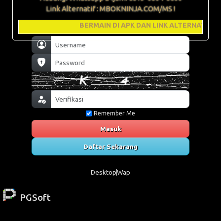
Link Alternatif : MBOKNINJA.COM/MS !
BERMAIN DI APK DAN LINK ALTERNATIF AKAN LEBIH GACO
Remember Me
Masuk
Daftar Sekarang
Desktop
Wap
PGSoft