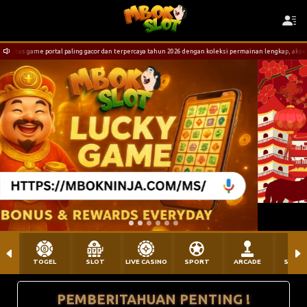
 portal paling gacor dan terpercaya tahun 2026 dengan koleksi permainan lengkap, akses cepat, pel
TOGEL
SLOT
LIVE CASINO
SPORT
ARCADE
SABU
PEMBERITAHUAN PENTING !
DOWNLOAD APK ANTI BLOKIR SEKARANG !
Hubungi Whatsapp 24jam: 0813-6864-8066