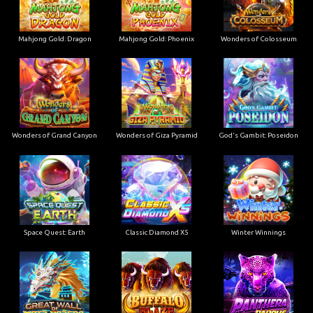
Mahjong Gold: Dragon
Mahjong Gold: Phoenix
Wonders of Colosseum
Wonders of Grand Canyon
Wonders of Giza Pyramid
God's Gambit: Poseidon
Space Quest: Earth
Classic Diamond X5
Winter Winnings
Great Wall of Meta Dragon
Buffalo Blaze
Panthera Pardus