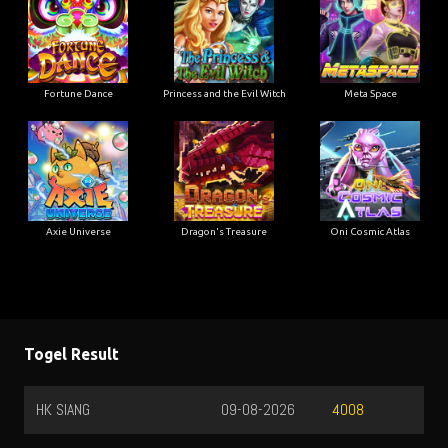
Fortune Dance
Princess and the Evil Witch
Meta Space
Axie Universe
Dragon's Treasure
Oni Cosmic Atlas
Togel Result
HK SIANG
09-08-2026
4008
SINGAPORE
09-08-2026
7137