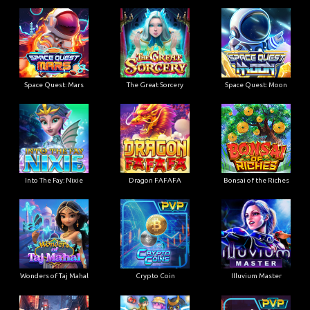
Space Quest: Mars
The Great Sorcery
Space Quest: Moon
Into The Fay: Nixie
Dragon FAFAFA
Bonsai of the Riches
Wonders of Taj Mahal
Crypto Coin
Illuvium Master