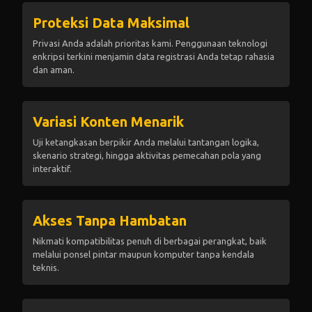
Privasi Anda adalah prioritas kami. Penggunaan teknologi
enkripsi terkini menjamin data registrasi Anda tetap rahasia
dan aman.
Variasi Konten Menarik
Uji ketangkasan berpikir Anda melalui tantangan logika,
skenario strategi, hingga aktivitas pemecahan pola yang
interaktif.
Akses Tanpa Hambatan
Nikmati kompatibilitas penuh di berbagai perangkat, baik
melalui ponsel pintar maupun komputer tanpa kendala
teknis.
Kualitas Premium & Murah
Kami menghadirkan aplikasi versi unduhan dengan harga