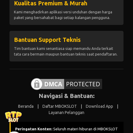
paket yang bersahabat bagi setiap kalangan pengguna.
Bantuan Support Teknis
Tim bantuan kami senantiasa siap memandu Anda terkait
tata cara bermain maupun bantuan teknis saat pendaftaran.
Navigasi & Bantuan:
Beranda
|
Daftar MBOKSLOT
|
Download App
|
Layanan Pelanggan
Peringatan Konten:
Seluruh materi hiburan di MBOKSLOT
diperuntukkan hanya bagi pengguna dengan usia minimal
18 tahun. Situs ini beroperasi murni untuk tujuan rekreasi