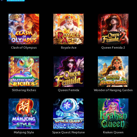
Clash of Olympus
Royale Ace
Queen Femida 2
Slithering Riches
Queen Femida
Wonder of Hanging Garden
Mahjong Style
Space Quest: Neptune
Kraken Queen