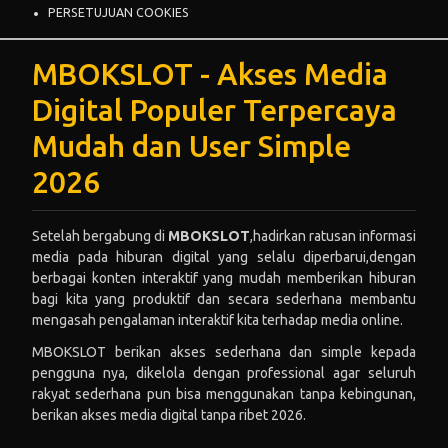
MBOKSLOT - Akses Media
Digital Populer Terpercaya
Mudah dan User Simple
2026
Setelah bergabung di
MBOKSLOT
,hadirkan ratusan informasi
media pada hiburan digital yang selalu diperbarui,dengan
berbagai konten interaktif yang mudah memberikan hiburan
bagi kita yang produktif dan secara sederhana membantu
mengasah pengalaman interaktif kita terhadap media online.
MBOKSLOT berikan akses sederhana dan simple kepada
pengguna nya, dikelola dengan professional agar seluruh
rakyat sederhana pun bisa menggunakan tanpa kebingunan,
berikan akses media digital tanpa ribet 2026.
Proteksi Data Maksimal