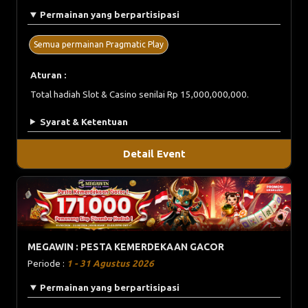
Permainan yang berpartisipasi
Semua permainan Pragmatic Play
Aturan :
Total hadiah Slot & Casino senilai Rp 15,000,000,000.
Syarat & Ketentuan
Detail Event
MEGAWIN : PESTA KEMERDEKAAN GACOR
Periode :
1 - 31 Agustus 2026
Permainan yang berpartisipasi