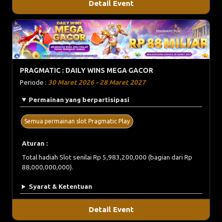
Detail Event
PRAGMATIC : DAILY WINS MEGA GACOR
Periode :
30 Maret 2026 - 28 Maret 2027
Permainan yang berpartisipasi
Semua permainan slot Pragmatic Play
Aturan :
Total hadiah Slot senilai Rp 5,983,200,000 (bagian dari Rp
88,000,000,000).
Syarat & Ketentuan
Detail Event