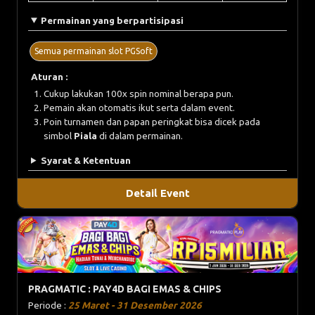
Permainan yang berpartisipasi
Semua permainan slot PGSoft
Aturan :
Cukup lakukan 100x spin nominal berapa pun.
Pemain akan otomatis ikut serta dalam event.
Poin turnamen dan papan peringkat bisa dicek pada
simbol
Piala
di dalam permainan.
Syarat & Ketentuan
Detail Event
PRAGMATIC : PAY4D BAGI EMAS & CHIPS
Periode :
25 Maret - 31 Desember 2026